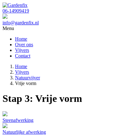
06-14909419
info@gardenfix.nl
Menu
Home
Over ons
Vijvers
Contact
Home
Vijvers
Natuurvijver
Vrije vorm
Stap 3: Vrije vorm
Steenafwerking
Natuurlijke afwerking